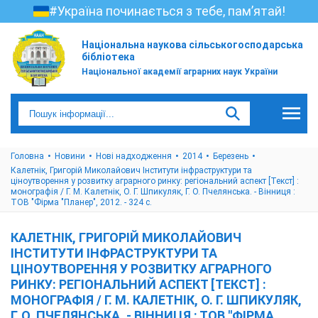
#Україна починається з тебе, пам’ятай!
Національна наукова сільськогосподарська
бібліотека
Національної академії аграрних наук України
Головна
Новини
Нові надходження
2014
Березень
Калетнік, Григорій Миколайович Інститути інфраструктури та
ціноутворення у розвитку аграрного ринку: регіональний аспект [Текст] :
монографія / Г. М. Калетнік, О. Г. Шпикуляк, Г. О. Пчелянська. - Вінниця :
ТОВ "Фірма "Планер", 2012. - 324 с.
КАЛЕТНІК, ГРИГОРІЙ МИКОЛАЙОВИЧ
ІНСТИТУТИ ІНФРАСТРУКТУРИ ТА
ЦІНОУТВОРЕННЯ У РОЗВИТКУ АГРАРНОГО
РИНКУ: РЕГІОНАЛЬНИЙ АСПЕКТ [ТЕКСТ] :
МОНОГРАФІЯ / Г. М. КАЛЕТНІК, О. Г. ШПИКУЛЯК,
Г. О. ПЧЕЛЯНСЬКА. - ВІННИЦЯ : ТОВ "ФІРМА