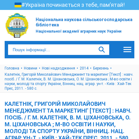
#Україна починається з тебе, пам’ятай!
Національна наукова сільськогосподарська
бібліотека
Національної академії аграрних наук України
Головна
Новини
Нові надходження
2014
Березень
Калетнік, Григорій Миколайович Менеджмент та маркетинг [Текст] : навч.
посіб. / Г. М. Калетнік, В. М. Ціхановська, О. М. Ціхановська ; М-во освіти і
науки, молоді та спорту України, Вінниц. нац. аграр. ун-т. - Київ : Хай-Тек
Прес, 2011. - 580 с.
КАЛЕТНІК, ГРИГОРІЙ МИКОЛАЙОВИЧ
МЕНЕДЖМЕНТ ТА МАРКЕТИНГ [ТЕКСТ] : НАВЧ.
ПОСІБ. / Г. М. КАЛЕТНІК, В. М. ЦІХАНОВСЬКА, О.
М. ЦІХАНОВСЬКА ; М-ВО ОСВІТИ І НАУКИ,
МОЛОДІ ТА СПОРТУ УКРАЇНИ, ВІННИЦ. НАЦ.
АГРАР. УН-Т. - КИЇВ : ХАЙ-ТЕК ПРЕС, 2011. - 580