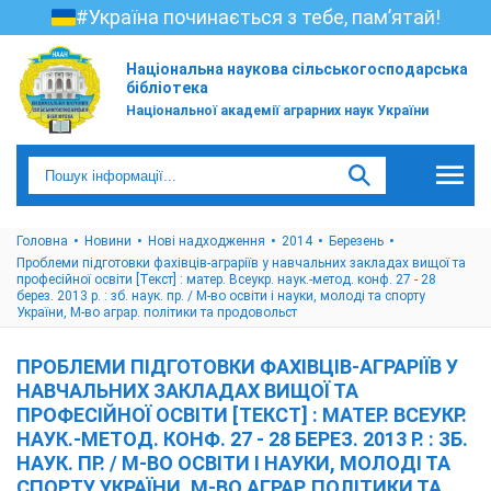
#Україна починається з тебе, пам’ятай!
Національна наукова сільськогосподарська
бібліотека
Національної академії аграрних наук України
Головна
Новини
Нові надходження
2014
Березень
Проблеми підготовки фахівців-аграріїв у навчальних закладах вищої та
професійної освіти [Текст] : матер. Всеукр. наук.-метод. конф. 27 - 28
берез. 2013 р. : зб. наук. пр. / М-во освіти і науки, молоді та спорту
України, М-во аграр. політики та продовольст
ПРОБЛЕМИ ПІДГОТОВКИ ФАХІВЦІВ-АГРАРІЇВ У
НАВЧАЛЬНИХ ЗАКЛАДАХ ВИЩОЇ ТА
ПРОФЕСІЙНОЇ ОСВІТИ [ТЕКСТ] : МАТЕР. ВСЕУКР.
НАУК.-МЕТОД. КОНФ. 27 - 28 БЕРЕЗ. 2013 Р. : ЗБ.
НАУК. ПР. / М-ВО ОСВІТИ І НАУКИ, МОЛОДІ ТА
СПОРТУ УКРАЇНИ, М-ВО АГРАР. ПОЛІТИКИ ТА