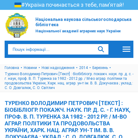
#Україна починається з тебе, пам’ятай!
Національна наукова сільськогосподарська
бібліотека
Національної академії аграрних наук України
Головна
Новини
Нові надходження
2014
Березень
Туренко Володимир Петрович [Текст] : біобібліогр. покажч. наук. пр. д. с. -
г. наук, проф. В. П. Туренка за 1982 - 2012 рр. / М-во аграр. політики та
продовольства України, Харк. нац. аграр. ун-т ім. В. В. Докучаєва ; уклад.:
С. О. Довгалюк, С. О. Світлич
ТУРЕНКО ВОЛОДИМИР ПЕТРОВИЧ [ТЕКСТ] :
БІОБІБЛІОГР. ПОКАЖЧ. НАУК. ПР. Д. С. - Г. НАУК,
ПРОФ. В. П. ТУРЕНКА ЗА 1982 - 2012 РР. / М-ВО
АГРАР. ПОЛІТИКИ ТА ПРОДОВОЛЬСТВА
УКРАЇНИ, ХАРК. НАЦ. АГРАР. УН-Т ІМ. В. В.
ДОКУЧАЄВА ; УКЛАД.: С. О. ДОВГАЛЮК, С. О.