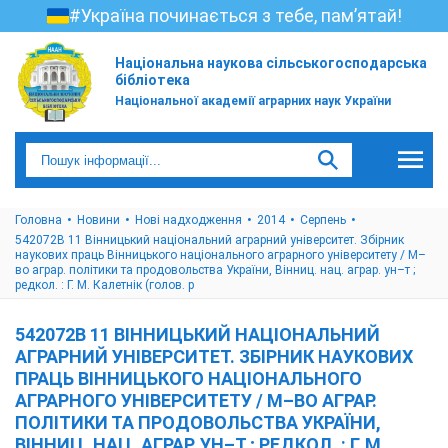
#Україна починається з тебе, пам’ятай!
Національна наукова сільськогосподарська
бібліотека
Національної академії аграрних наук України
Головна
Новини
Нові надходження
2014
Cерпень
542072В 11 Вінницький національний аграрний університет. Збірник
наукових праць Вінницького національного аграрного університету / М–
во аграр. політики та продовольства України, Вінниц. нац. аграр. ун–т ;
редкол. : Г. М. Калетнік (голов. р
542072В 11 ВІННИЦЬКИЙ НАЦІОНАЛЬНИЙ
АГРАРНИЙ УНІВЕРСИТЕТ. ЗБІРНИК НАУКОВИХ
ПРАЦЬ ВІННИЦЬКОГО НАЦІОНАЛЬНОГО
АГРАРНОГО УНІВЕРСИТЕТУ / М–ВО АГРАР.
ПОЛІТИКИ ТА ПРОДОВОЛЬСТВА УКРАЇНИ,
ВІННИЦ. НАЦ. АГРАР. УН–Т ; РЕДКОЛ. : Г. М.