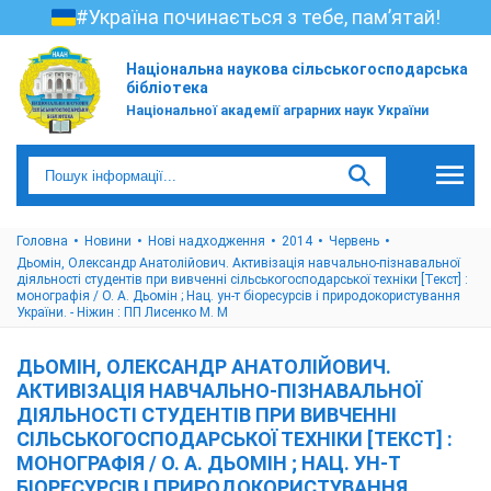
#Україна починається з тебе, пам’ятай!
Національна наукова сільськогосподарська
бібліотека
Національної академії аграрних наук України
Головна
Новини
Нові надходження
2014
Червень
Дьомін, Олександр Анатолійович. Активізація навчально-пізнавальної
діяльності студентів при вивченні сільськогосподарської техніки [Текст] :
монографія / О. А. Дьомін ; Нац. ун-т біоресурсів і природокористування
України. - Ніжин : ПП Лисенко М. М
ДЬОМІН, ОЛЕКСАНДР АНАТОЛІЙОВИЧ.
АКТИВІЗАЦІЯ НАВЧАЛЬНО-ПІЗНАВАЛЬНОЇ
ДІЯЛЬНОСТІ СТУДЕНТІВ ПРИ ВИВЧЕННІ
СІЛЬСЬКОГОСПОДАРСЬКОЇ ТЕХНІКИ [ТЕКСТ] :
МОНОГРАФІЯ / О. А. ДЬОМІН ; НАЦ. УН-Т
БІОРЕСУРСІВ І ПРИРОДОКОРИСТУВАННЯ