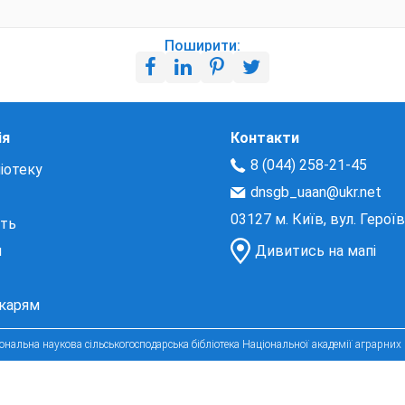
Поширити:
ія
Контакти
8 (044) 258-21-45
іотеку
dnsgb_uaan@ukr.net
03127 м. Київ, вул. Герої
сть
и
Дивитись на мапі
екарям
нальна наукова сільськогосподарська бібліотека Національної академії аграрних