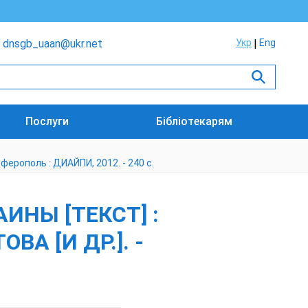
dnsgb_uaan@ukr.net
Укр
Eng
Послуги
Бібліотекарям
мферополь : ДИАЙПИ, 2012. - 240 с.
НЫ [ТЕКСТ] :
ВА [И ДР.]. -