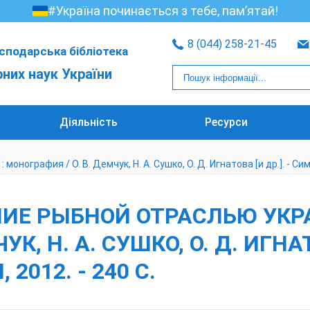
#Україна починається з тебе, пам’ятай!
8 (044) 258-21-45
сподарська бібліотека
рних наук України
Діяльність
Ресурси
нография / О. В. Демчук, Н. А. Сушко, О. Д. Игнатова [и др.]. - Си
ИЕ РЫБНОЙ ОТРАСЛЬЮ УКРАИ
К, Н. А. СУШКО, О. Д. ИГНАТО
012. - 240 С.