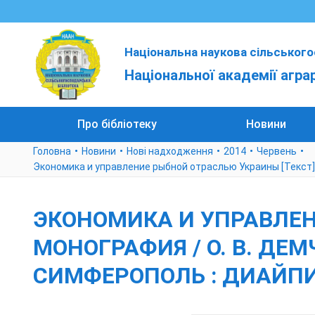
Національна наукова сільського
Національної академії агра
Про бібліотеку
Новини
Головна
Новини
Нові надходження
2014
Червень
Экономика и управление рыбной отраслью Украины [Текст] : мо
ЭКОНОМИКА И УПРАВЛЕН
МОНОГРАФИЯ / О. В. ДЕМЧУ
СИМФЕРОПОЛЬ : ДИАЙПИ, 2