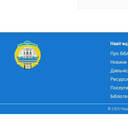
Навігац
Про бібл
Новини
Діяльні
Ресурс
Послуги
Бібліот
© 2026 Націо