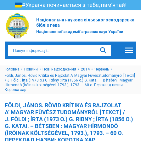
#Україна починається з тебе, пам’ятай!
Національна наукова сільськогосподарська
бібліотека
Національної академії аграрних наук України
Головна
Новини
Нові надходження
2014
Червень
Főldi, János. Rövid Krítika és Rajzolat A’ Magyar Fűvésztudományról [Текст]
/ J. Főldi ; írta (1973 o.) G. Ribny ; írta (1856 o.) G. Katai. – Bétsben : Magyar
Hírmondó (Íróinak költségével, 1793.), 1793. – 60 o. Переклад назви:
Коротка хар
FŐLDI, JÁNOS. RÖVID KRÍTIKA ÉS RAJZOLAT
A’ MAGYAR FŰVÉSZTUDOMÁNYRÓL [ТЕКСТ] /
J. FŐLDI ; ÍRTA (1973 O.) G. RIBNY ; ÍRTA (1856 O.)
G. KATAI. – BÉTSBEN : MAGYAR HÍRMONDÓ
(ÍRÓINAK KÖLTSÉGÉVEL, 1793.), 1793. – 60 O.
ПЕРЕКЛАД НАЗВИ: КОРОТКА ХАР