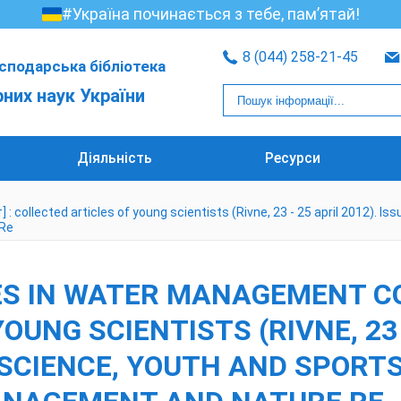
#Україна починається з тебе, пам’ятай!
8 (044) 258-21-45
сподарська бібліотека
рних наук України
Діяльність
Ресурси
ollected articles of young scientists (Rivne, 23 - 25 april 2012). Issu
 Re
S IN WATER MANAGEMENT CO
NG SCIENTISTS (RIVNE, 23 - 
 SCIENCE, YOUTH AND SPORTS