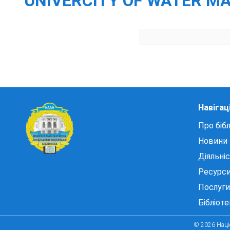
UNIVERCITY OF WATER M
Навігац
Про бібл
Новини
Діяльні
Ресурс
Послуги
Бібліот
© 2026 Націо