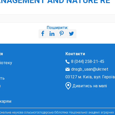
ANAGEMENT AND NATURE RE
Поширити:
ія
Контакти
8 (044) 258-21-45
іотеку
dnsgb_uaan@ukr.net
03127 м. Київ, вул. Герої
сть
и
Дивитись на мапі
екарям
нальна наукова сільськогосподарська бібліотека Національної академії аграрних