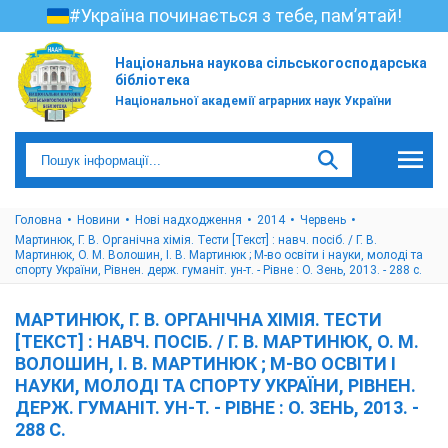
#Україна починається з тебе, пам’ятай!
Національна наукова сільськогосподарська
бібліотека
Національної академії аграрних наук України
Головна
Новини
Нові надходження
2014
Червень
Мартинюк, Г. В. Органічна хімія. Тести [Текст] : навч. посіб. / Г. В.
Мартинюк, О. М. Волошин, І. В. Мартинюк ; М-во освіти і науки, молоді та
спорту України, Рівнен. держ. гуманіт. ун-т. - Рівне : О. Зень, 2013. - 288 с.
МАРТИНЮК, Г. В. ОРГАНІЧНА ХІМІЯ. ТЕСТИ
[ТЕКСТ] : НАВЧ. ПОСІБ. / Г. В. МАРТИНЮК, О. М.
ВОЛОШИН, І. В. МАРТИНЮК ; М-ВО ОСВІТИ І
НАУКИ, МОЛОДІ ТА СПОРТУ УКРАЇНИ, РІВНЕН.
ДЕРЖ. ГУМАНІТ. УН-Т. - РІВНЕ : О. ЗЕНЬ, 2013. -
288 С.