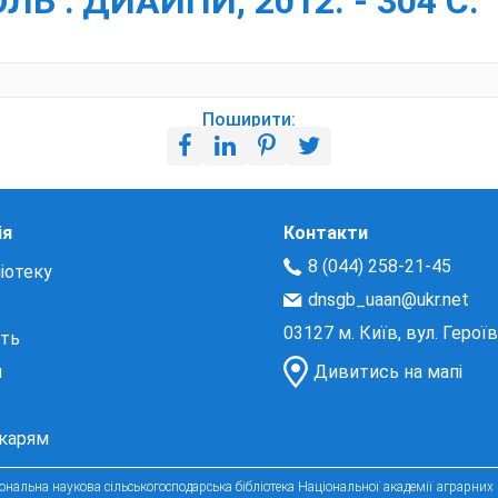
 : ДИАЙПИ, 2012. - 304 С.
Поширити:
ія
Контакти
8 (044) 258-21-45
іотеку
dnsgb_uaan@ukr.net
03127 м. Київ, вул. Герої
сть
и
Дивитись на мапі
екарям
нальна наукова сільськогосподарська бібліотека Національної академії аграрних