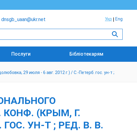
dnsgb_uaan@ukr.net
Укр
Eng
Послуги
Бібліотекарям
овка, 29 июля - 6 авг. 2012 г.) / С.-Петерб. гос. ун-т ;
ИОНАЛЬНОГО
КОНФ. (КРЫМ, Г.
ГОС. УН-Т ; РЕД. В. В.