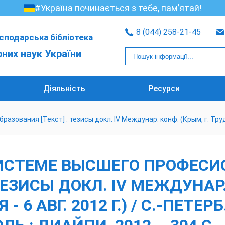
#Україна починається з тебе, пам’ятай!
8 (044) 258-21-45
сподарська бібліотека
рних наук України
Діяльність
Ресурси
ания [Текст] : тезисы докл. IV Междунар. конф. (Крым, г. Трудолюб
СИСТЕМЕ ВЫСШЕГО ПРОФЕС
ТЕЗИСЫ ДОКЛ. IV МЕЖДУНАР. 
 АВГ. 2012 Г.) / С.-ПЕТЕРБ. 