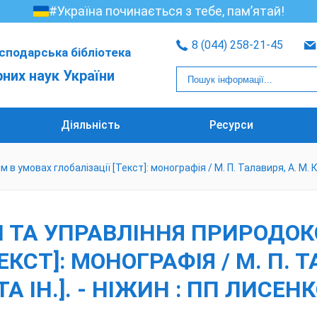
#Україна починається з тебе, пам’ятай!
8 (044) 258-21-45
сподарська бібліотека
рних наук України
Діяльність
Ресурси
мовах глобалізації [Текст]: монографія / М. П. Талавиря, А. М. Клим
И ТА УПРАВЛІННЯ ПРИРОДО
КСТ]: МОНОГРАФІЯ / М. П. Т
 ІН.]. - НІЖИН : ПП ЛИСЕНКО 