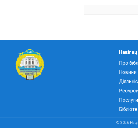
Навігац
Про бібл
Новини
Діяльні
Ресурс
Послуги
Бібліот
© 2026 Націо