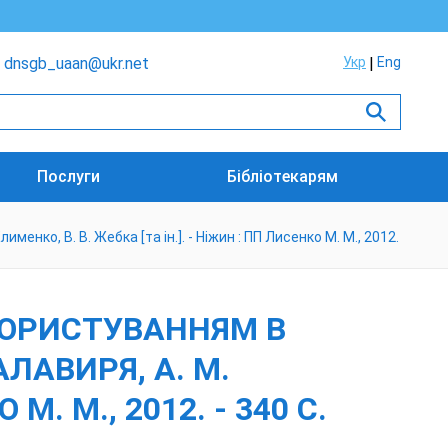
dnsgb_uaan@ukr.net
Укр
Eng
Послуги
Бібліотекарям
енко, В. В. Жебка [та ін.]. - Ніжин : ПП Лисенко М. М., 2012.
КОРИСТУВАННЯМ В
АЛАВИРЯ, А. М.
М. М., 2012. - 340 С.