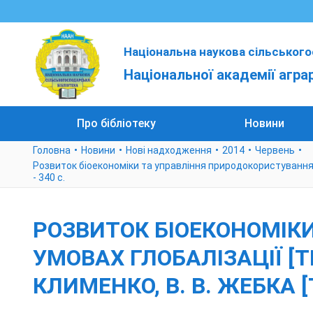
Національна наукова сільського
Національної академії агра
Про бібліотеку
Новини
Головна
Новини
Нові надходження
2014
Червень
Розвиток біоекономіки та управління природокористуванням в у
- 340 с.
РОЗВИТОК БІОЕКОНОМІК
УМОВАХ ГЛОБАЛІЗАЦІЇ [ТЕ
КЛИМЕНКО, В. В. ЖЕБКА [ТА