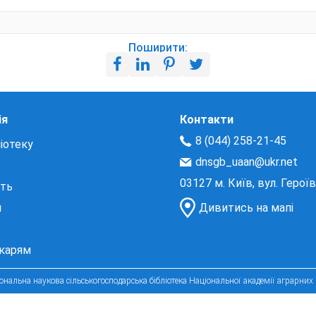
Поширити:
ія
Контакти
8 (044) 258-21-45
іотеку
dnsgb_uaan@ukr.net
03127 м. Київ, вул. Герої
сть
и
Дивитись на мапі
екарям
нальна наукова сільськогосподарська бібліотека Національної академії аграрних