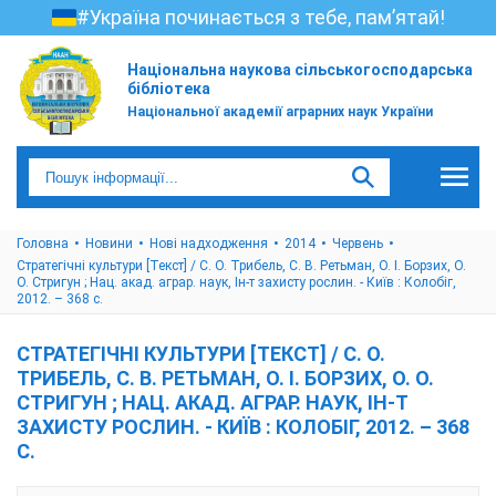
#Україна починається з тебе, пам’ятай!
Національна наукова сільськогосподарська
бібліотека
Національної академії аграрних наук України
Головна
Новини
Нові надходження
2014
Червень
Стратегічні культури [Текст] / С. О. Трибель, С. В. Ретьман, О. І. Борзих, О.
О. Стригун ; Нац. акад. аграр. наук, Ін-т захисту рослин. - Київ : Колобіг,
2012. – 368 с.
СТРАТЕГІЧНІ КУЛЬТУРИ [ТЕКСТ] / С. О.
ТРИБЕЛЬ, С. В. РЕТЬМАН, О. І. БОРЗИХ, О. О.
СТРИГУН ; НАЦ. АКАД. АГРАР. НАУК, ІН-Т
ЗАХИСТУ РОСЛИН. - КИЇВ : КОЛОБІГ, 2012. – 368
С.