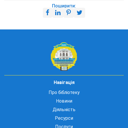
Поширити:
Навігація
Про бібліотеку
Новини
Діяльність
Ресурси
Послуги