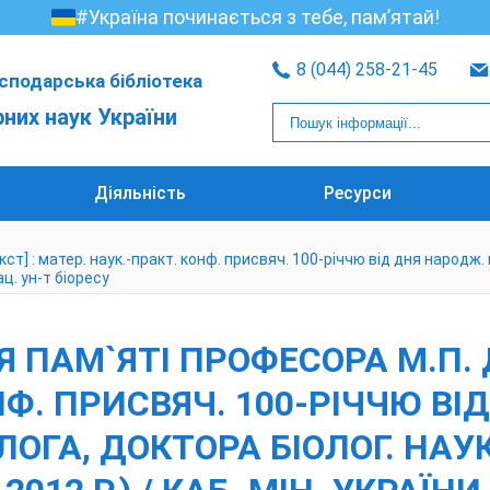
#Україна починається з тебе, пам’ятай!
8 (044) 258-21-45
сподарська бібліотека
рних наук України
Діяльність
Ресурси
т] : матер. наук.-практ. конф. присвяч. 100-річчю від дня народж
ац. ун-т біоресу
 ПАМ`ЯТІ ПРОФЕСОРА М.П. Д
НФ. ПРИСВЯЧ. 100-РІЧЧЮ В
ОГА, ДОКТОРА БІОЛОГ. НА