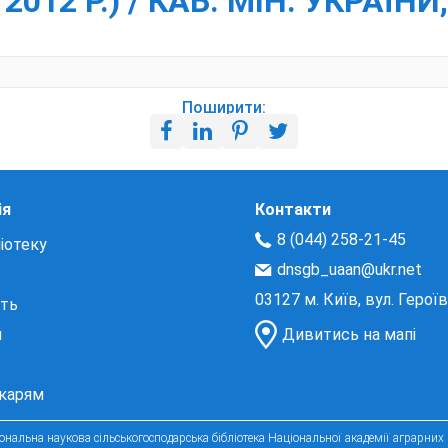
012 Р.) / КАБ. МІН. УКРАЇНИ
Поширити:
ія
Контакти
8 (044) 258-21-45
іотеку
dnsgb_uaan@ukr.net
03127 м. Київ, вул. Герої
сть
и
Дивитись на мапі
екарям
нальна наукова сільськогосподарська бібліотека Національної академії аграрних