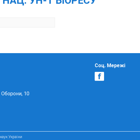
, НАЦ. УН-Т БІОРЕСУ
Соц. Мережі
в Оборони, 10
 наук України