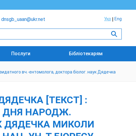
dnsgb_uaan@ukr.net
Укр
Eng
Послуги
Бібліотекарям
. видатного вч.-ентомолога, доктора біолог. наук Дядечка
ЯДЕЧКА [ТЕКСТ] :
ІД ДНЯ НАРОДЖ.
УК ДЯДЕЧКА МИКОЛИ