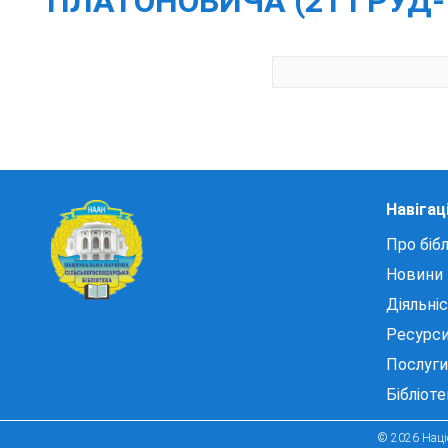
ПЛАТОНОВИЧА (21 ГРУД- 2
Навігац
Про бібл
Новини
Діяльні
Ресурс
Послуги
Бібліот
© 2026 Націо