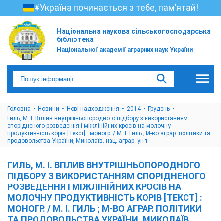
#Україна починається з тебе, пам’ятай!
Національна наукова сільськогосподарська
бібліотека
Національної академії аграрних наук України
Головна
Новини
Нові надходження
2014
Грудень
Гиль, М. І. Вплив внутрішньопородного підбору з використанням
спорідненого розведення і міжлінійних кросів на молочну
продуктивність корів [Текст] : моногр. / М. І. Гиль ; М-во аграр. політики та
продовольства України, Миколаїв. нац. аграр. ун-т.
ГИЛЬ, М. І. ВПЛИВ ВНУТРІШНЬОПОРОДНОГО
ПІДБОРУ З ВИКОРИСТАННЯМ СПОРІДНЕНОГО
РОЗВЕДЕННЯ І МІЖЛІНІЙНИХ КРОСІВ НА
МОЛОЧНУ ПРОДУКТИВНІСТЬ КОРІВ [ТЕКСТ] :
МОНОГР. / М. І. ГИЛЬ ; М-ВО АГРАР. ПОЛІТИКИ
ТА ПРОДОВОЛЬСТВА УКРАЇНИ, МИКОЛАЇВ.