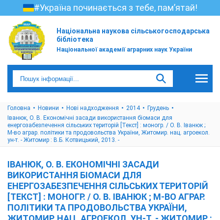
#Україна починається з тебе, пам’ятай!
Національна наукова сільськогосподарська
бібліотека
Національної академії аграрних наук України
Головна
Новини
Нові надходження
2014
Грудень
Іванюк, О. В. Економічні засади використання біомаси для
енергозабезпечення сільських територій [Текст] : моногр. / О. В. Іванюк ;
М-во аграр. політики та продовольства України, Житомир. нац. агроекол.
ун-т. - Житомир : В.Б. Котвицький, 2013. -
ІВАНЮК, О. В. ЕКОНОМІЧНІ ЗАСАДИ
ВИКОРИСТАННЯ БІОМАСИ ДЛЯ
ЕНЕРГОЗАБЕЗПЕЧЕННЯ СІЛЬСЬКИХ ТЕРИТОРІЙ
[ТЕКСТ] : МОНОГР. / О. В. ІВАНЮК ; М-ВО АГРАР.
ПОЛІТИКИ ТА ПРОДОВОЛЬСТВА УКРАЇНИ,
ЖИТОМИР. НАЦ. АГРОЕКОЛ. УН-Т. - ЖИТОМИР :