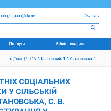
dnsgb_uaan@ukr.net
Укр
Eng
Послуги
Бібліотекарям
сті [Текст]. Ч. І / А. А. Каленський, Л. А. Сатановська, С.
ТНІХ СОЦІАЛЬНИХ
И У СІЛЬСЬКІЙ
АТАНОВСЬКА, С. В.