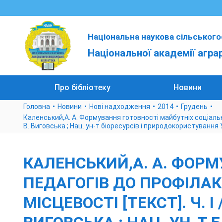
Національна наукова сільського
Національної академії агра
Про бібліотеку
Новини
Головна
Новини
Нові надходження
2014
Грудень
Каленський,А. А. Формування готовності майбутніх соціальних
В. Виговська ; Нац. ун-т біоресурсів і природокористування 
КАЛЕНСЬКИЙ,А. А. ФОР
ПЕДАГОГІВ ДО ПРОФІЛАК
МІСЦЕВОСТІ [ТЕКСТ]. Ч. І