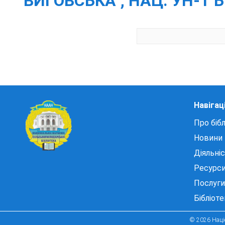
ВИГОВСЬКА ; НАЦ. УН-Т
Навігац
Про бібл
Новини
Діяльні
Ресурс
Послуги
Бібліот
© 2026 Націо