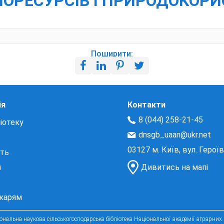
 БІОРЕСУРСІВ І ПРИРОДОКОР
Поширити:
ія
Контакти
8 (044) 258-21-45
іотеку
dnsgb_uaan@ukr.net
03127 м. Київ, вул. Герої
сть
и
Дивитись на мапі
екарям
нальна наукова сільськогосподарська бібліотека Національної академії аграрних