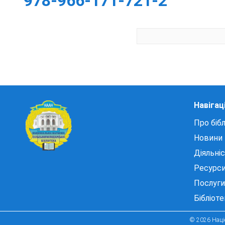
978-966-171-721-2
Навігац
Про бібл
Новини
Діяльні
Ресурс
Послуги
Бібліот
© 2026 Націо