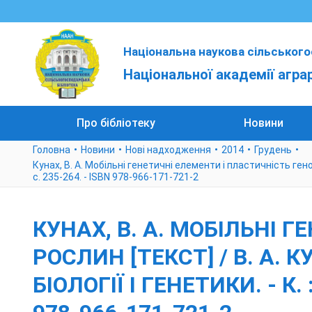
Національна наукова сільського
Національної академії агра
Про бібліотеку
Новини
Головна
Новини
Нові надходження
2014
Грудень
Кунах, В. А. Мобільні генетичні елементи і пластичність геному 
с. 235-264. - ISBN 978-966-171-721-2
КУНАХ, В. А. МОБІЛЬНІ 
РОСЛИН [ТЕКСТ] / В. А. 
БІОЛОГІЇ І ГЕНЕТИКИ. - К. :