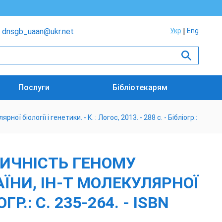
dnsgb_uaan@ukr.net
Укр
Eng
Послуги
Бібліотекарям
ї біології і генетики. - К. : Логос, 2013. - 288 с. - Бібліогр.:
СТИЧНІСТЬ ГЕНОМУ
РАЇНИ, ІН-Т МОЛЕКУЛЯРНОЇ
ОГР.: С. 235-264. - ISBN