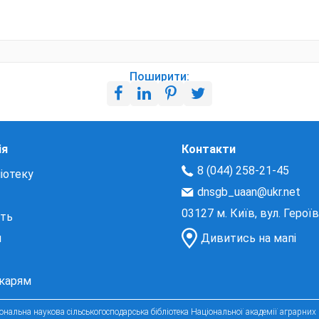
Поширити:
ія
Контакти
8 (044) 258-21-45
іотеку
dnsgb_uaan@ukr.net
03127 м. Київ, вул. Герої
сть
и
Дивитись на мапі
екарям
нальна наукова сільськогосподарська бібліотека Національної академії аграрних