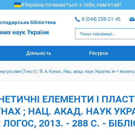
#Україна починається з тебе, пам’ятай!
8 (044) 258-21-45
сподарська бібліотека
рних наук України
Діяльність
Ресурси
рослин [Текст] / В. А. Кунах ; Нац. акад. наук України, Ін-т молекулярно
ГЕНЕТИЧНІ ЕЛЕМЕНТИ І ПЛА
КУНАХ ; НАЦ. АКАД. НАУК УК
 ЛОГОС, 2013. - 288 С. - БІБЛІ