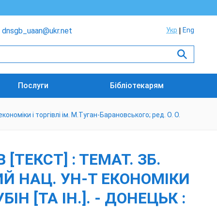
dnsgb_uaan@ukr.net
Укр
Eng
Послуги
Бібліотекарям
кономіки і торгівлі ім. М.Туган-Барановського; ред. О. О.
ТЕКСТ] : ТЕМАТ. ЗБ.
КИЙ НАЦ. УН-Т ЕКОНОМІКИ
ІН [ТА ІН.]. - ДОНЕЦЬК :