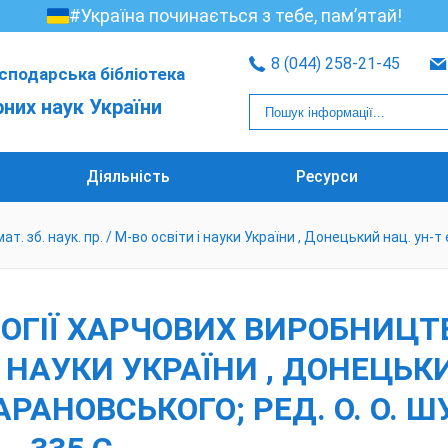
#Україна починається з тебе, пам’ятай!
8 (044) 258-21-45
сподарська бібліотека
рних наук України
Діяльність
Ресурси
 зб. наук. пр. / М-во освіти і науки України , Донецький нац. ун-т е
ІЇ ХАРЧОВИХ ВИРОБНИЦТВ [
И І НАУКИ УКРАЇНИ , ДОНЕЦЬ
АРАНОВСЬКОГО; РЕД. О. О. ШУБ