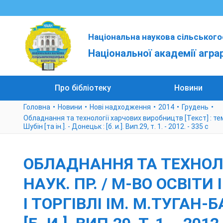
Національна наукова сільського
Національної академії агра
Про бібліотеку
Новини
Головна
Новини
Нові надходження
2014
Грудень
Обладнання та технології харчових виробництв [Текст] : темат.
Шубін [та ін.]. - Донецьк : [б. и.]. Вип.29, т. 1. - 2012. - 335 с
ОБЛАДНАННЯ ТА ТЕХНОЛОГ
НАУК. ПР. / М-ВО ОСВІТ
І ТОРГІВЛІ ІМ. М.ТУГАН-Б