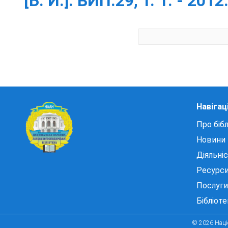
[Б. И.]. ВИП.29, Т. 1. - 2012
Навігац
Про бібл
Новини
Діяльні
Ресурс
Послуги
Бібліот
© 2026 Націо