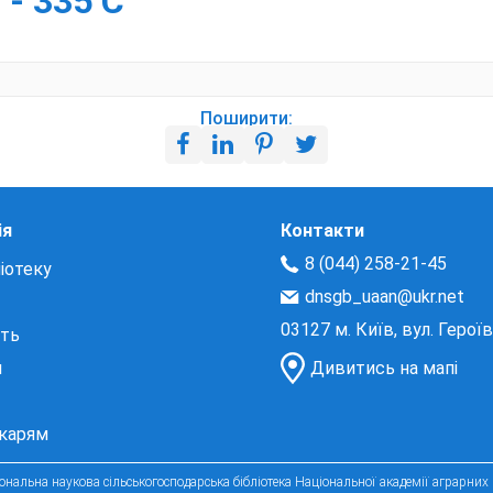
. - 335 С
Поширити:
ія
Контакти
8 (044) 258-21-45
іотеку
dnsgb_uaan@ukr.net
03127 м. Київ, вул. Герої
сть
и
Дивитись на мапі
екарям
нальна наукова сільськогосподарська бібліотека Національної академії аграрних