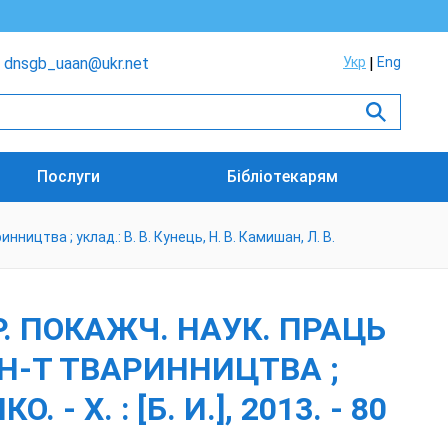
dnsgb_uaan@ukr.net
Укр
Eng
Послуги
Бібліотекарям
нництва ; уклад.: В. В. Кунець, Н. В. Камишан, Л. В.
Р. ПОКАЖЧ. НАУК. ПРАЦЬ
 ІН-Т ТВАРИННИЦТВА ;
- Х. : [Б. И.], 2013. - 80