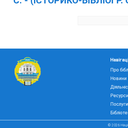
С. - (ІСТОРИКО-БІБЛІОГР. С
Навігац
Про бібл
Новини
Діяльні
Ресурс
Послуги
Бібліот
© 2026 Націо