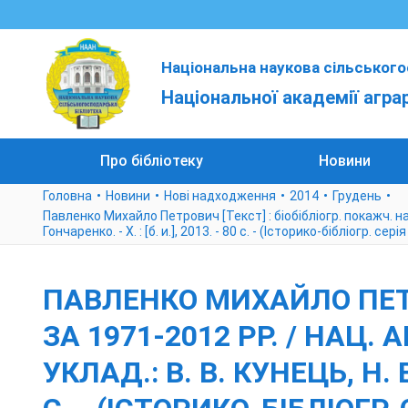
Національна наукова сільського
Національної академії агра
Про бібліотеку
Новини
Головна
Новини
Нові надходження
2014
Грудень
Павленко Михайло Петрович [Текст] : біобібліогр. покажч. наук
Гончаренко. - Х. : [б. и.], 2013. - 80 с. - (Історико-бібліогр. серія 
ПАВЛЕНКО МИХАЙЛО ПЕТРО
ЗА 1971-2012 РР. / НАЦ.
УКЛАД.: В. В. КУНЕЦЬ, Н. В