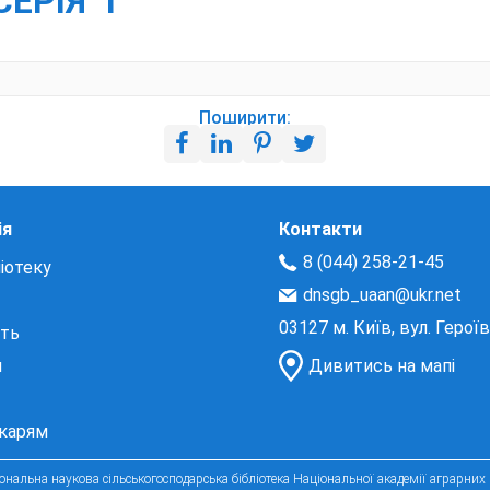
ЕРІЯ "І
Поширити:
ія
Контакти
8 (044) 258-21-45
іотеку
dnsgb_uaan@ukr.net
03127 м. Київ, вул. Герої
сть
и
Дивитись на мапі
екарям
нальна наукова сільськогосподарська бібліотека Національної академії аграрних