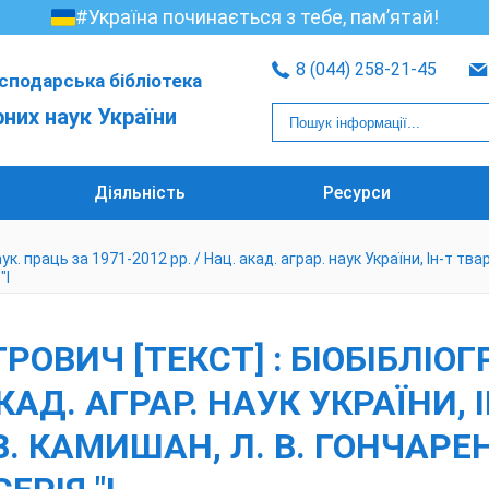
#Україна починається з тебе, пам’ятай!
8 (044) 258-21-45
сподарська бібліотека
рних наук України
Діяльність
Ресурси
. праць за 1971-2012 рр. / Нац. акад. аграр. наук України, Ін-т твари
"І
ВИЧ [ТЕКСТ] : БІОБІБЛІОГ
 АКАД. АГРАР. НАУК УКРАЇНИ,
. КАМИШАН, Л. В. ГОНЧАРЕНКО. 