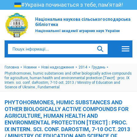
#Україна починається з тебе, пам’ятай!
Національна наукова сільськогосподарська
бібліотека
Національної академії аграрних наук України
Головна
Новини
Нові надходження
2014
Грудень
Phytohormones, humic substances and other biologically active compounds
for agriculture, human health and environmental protection [Текст] : proc. IX
Intern. sci. conf. daRostim, 7-10 oct. 2013 / Ministry of Education and
Science of Ukraine , Fundamental
PHYTOHORMONES, HUMIC SUBSTANCES AND
OTHER BIOLOGICALLY ACTIVE COMPOUNDS FOR
AGRICULTURE, HUMAN HEALTH AND
ENVIRONMENTAL PROTECTION [ТЕКСТ] : PROC.
IX INTERN. SCI. CONF. DAROSTIM, 7-10 OCT. 2013
/ MINISTRY OF EDUCATION AND SCIENCE OF