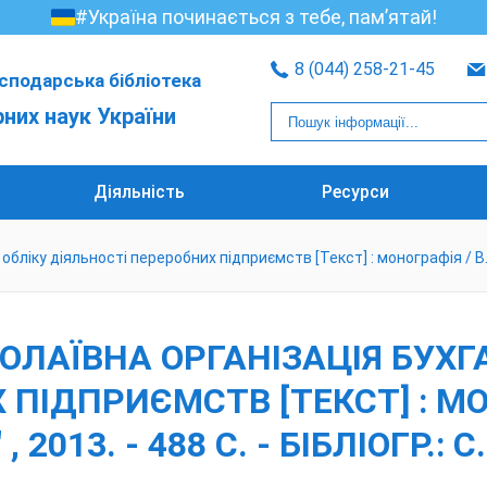
#Україна починається з тебе, пам’ятай!
8 (044) 258-21-45
сподарська бібліотека
рних наук України
Діяльність
Ресурси
ку діяльності переробних підприємств [Текст] : монографія / В. М. Рож
ОЛАЇВНА ОРГАНІЗАЦІЯ БУХГ
ПІДПРИЄМСТВ [ТЕКСТ] : МОН
 2013. - 488 С. - БІБЛІОГР.: С