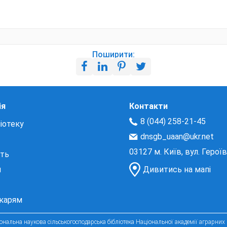
Поширити:
ія
Контакти
8 (044) 258-21-45
іотеку
dnsgb_uaan@ukr.net
03127 м. Київ, вул. Герої
сть
и
Дивитись на мапі
екарям
нальна наукова сільськогосподарська бібліотека Національної академії аграрних