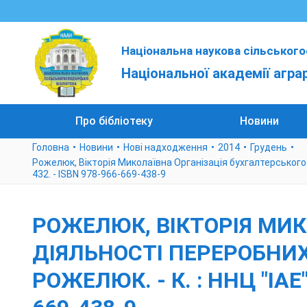
Національна наукова сільського
Національної академії агра
Про бібліотеку
Новини
Головна
Новини
Нові надходження
2014
Грудень
Рожелюк, Вікторія Миколаївна Організація бухгалтерського облі
432. - ISBN 978-966-669-438-9
РОЖЕЛЮК, ВІКТОРІЯ МИК
ДІЯЛЬНОСТІ ПЕРЕРОБНИХ 
РОЖЕЛЮК. - К. : ННЦ "ІАЕ" ,