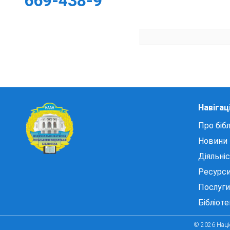
669-438-9
Навігац
Про бібл
Новини
Діяльні
Ресурс
Послуги
Бібліот
© 2026 Націо