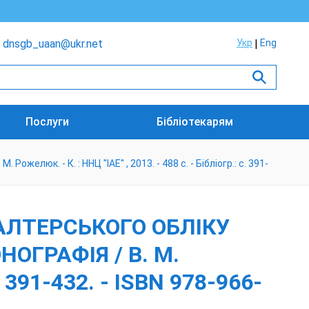
dnsgb_uaan@ukr.net
Укр
Eng
Послуги
Бібліотекарям
елюк. - К. : ННЦ "ІАЕ" , 2013. - 488 с. - Бібліогр.: с. 391-
АЛТЕРСЬКОГО ОБЛІКУ
ОГРАФІЯ / В. М.
. 391-432. - ISBN 978-966-