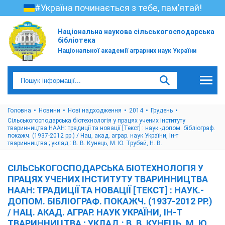
#Україна починається з тебе, пам’ятай!
Національна наукова сільськогосподарська
бібліотека
Національної академії аграрних наук України
Головна
Новини
Нові надходження
2014
Грудень
Сільськогосподарська біотехнологія у працях учених інституту
тваринництва НААН: традиції та новації [Текст] : наук.-допом. бібліограф.
покажч. (1937-2012 рр.) / Нац. акад. аграр. наук України, Ін-т
тваринництва ; уклад.: В. В. Кунець, М. Ю. Трубай, Н. В.
СІЛЬСЬКОГОСПОДАРСЬКА БІОТЕХНОЛОГІЯ У
ПРАЦЯХ УЧЕНИХ ІНСТИТУТУ ТВАРИННИЦТВА
НААН: ТРАДИЦІЇ ТА НОВАЦІЇ [ТЕКСТ] : НАУК.-
ДОПОМ. БІБЛІОГРАФ. ПОКАЖЧ. (1937-2012 РР.)
/ НАЦ. АКАД. АГРАР. НАУК УКРАЇНИ, ІН-Т
ТВАРИННИЦТВА ; УКЛАД.: В. В. КУНЕЦЬ, М. Ю.