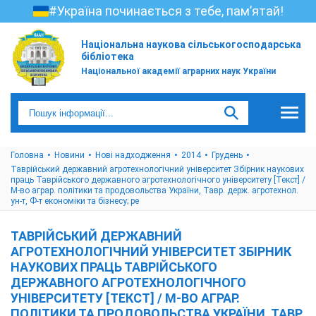
#Україна починається з тебе, пам’ятай!
Національна наукова сільськогосподарська
бібліотека
Національної академії аграрних наук України
Головна
Новини
Нові надходження
2014
Грудень
Таврійський державний агротехнологічний університет Збірник наукових
праць Таврійського державного агротехнологічного університету [Текст] /
М-во аграр. політики та продовольства України, Тавр. держ. агротехнол.
ун-т, Ф-т економіки та бізнесу; ре
ТАВРІЙСЬКИЙ ДЕРЖАВНИЙ
АГРОТЕХНОЛОГІЧНИЙ УНІВЕРСИТЕТ ЗБІРНИК
НАУКОВИХ ПРАЦЬ ТАВРІЙСЬКОГО
ДЕРЖАВНОГО АГРОТЕХНОЛОГІЧНОГО
УНІВЕРСИТЕТУ [ТЕКСТ] / М-ВО АГРАР.
ПОЛІТИКИ ТА ПРОДОВОЛЬСТВА УКРАЇНИ, ТАВР.