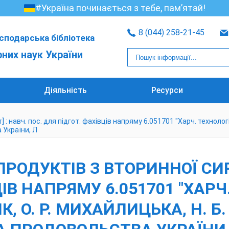
#Україна починається з тебе, пам’ятай!
8 (044) 258-21-45
сподарська бібліотека
рних наук України
Діяльність
Ресурси
навч. пос. для підгот. фахівців напряму 6.051701 "Харч. технології т
 України, Л
РОДУКТІВ З ВТОРИННОЇ СИРО
ІВ НАПРЯМУ 6.051701 "ХАРЧ
ИК, О. Р. МИХАЙЛИЦЬКА, Н. Б.