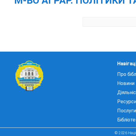
М-ВО АГРАР. ПОЛІТИКИ 
Навігац
Про бібл
Новини
Діяльні
Ресурс
Послуги
Бібліот
© 2026 Націо