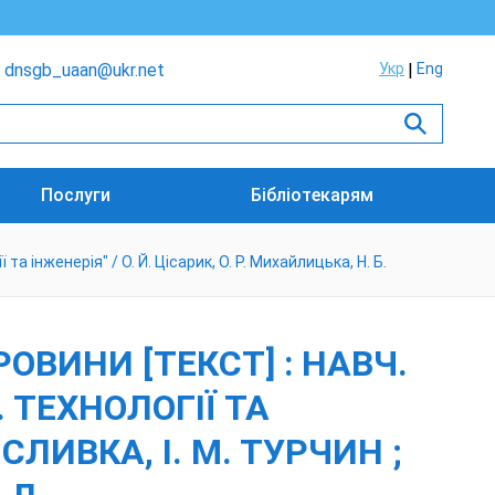
dnsgb_uaan@ukr.net
Укр
Eng
Послуги
Бібліотекарям
а інженерія" / О. Й. Цісарик, О. Р. Михайлицька, Н. Б.
ВИНИ [ТЕКСТ] : НАВЧ.
. ТЕХНОЛОГІЇ ТА
 СЛИВКА, І. М. ТУРЧИН ;