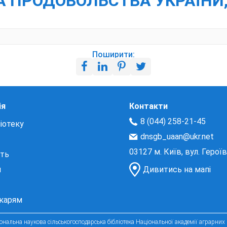
ТА ПРОДОВОЛЬСТВА УКРАЇНИ,
Поширити:
ія
Контакти
8 (044) 258-21-45
іотеку
dnsgb_uaan@ukr.net
03127 м. Київ, вул. Герої
сть
и
Дивитись на мапі
екарям
нальна наукова сільськогосподарська бібліотека Національної академії аграрних