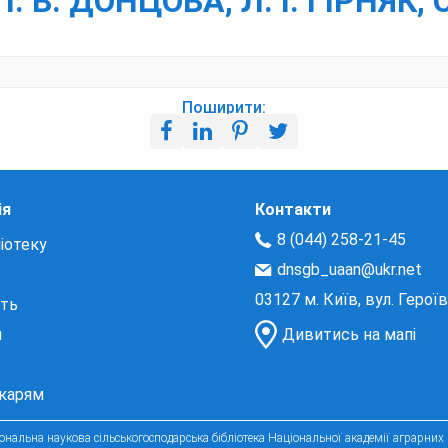
. В. ДОНЦОВА, Л. І. ГІРНЯК, 
Поширити:
ія
Контакти
8 (044) 258-21-45
іотеку
dnsgb_uaan@ukr.net
03127 м. Київ, вул. Герої
сть
и
Дивитись на мапі
екарям
нальна наукова сільськогосподарська бібліотека Національної академії аграрних