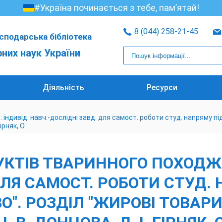
#Україна починається з тебе, пам’ятай!
8 (044) 258-21-45
сподарська бібліотека
рних наук України
Діяльність
Ресурси
дивід. навч.-дослідні завд. для самост. роботи студ. напряму підго
Гірняк, О
ТІВ ТВАРИННОГО ПОХОДЖЕНН
ДЛЯ САМОСТ. РОБОТИ СТУД. 
ВО". РОЗДІЛ "ЖИРОВІ ТОВАРИ