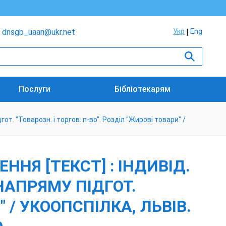
dnsgb_uaan@ukr.net
Укр
Eng
Послуги
Бібліотекарям
т. "Товарозн. і торгов. п-во". Розділ "Жирові товари" /
Я [ТЕКСТ] : ІНДИВІД.
НАПРЯМУ ПІДГОТ.
" / УКООПСПІЛКА, ЛЬВІВ.