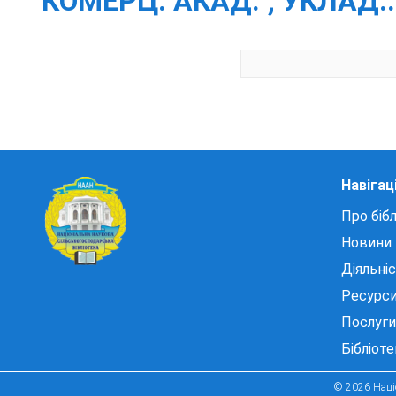
КОМЕРЦ. АКАД. ; УКЛАД.: І
Навігац
Про бібл
Новини
Діяльні
Ресурс
Послуги
Бібліот
© 2026 Націо