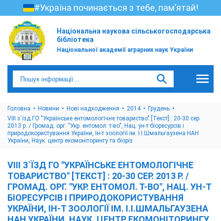
#Україна починається з тебе, пам’ятай!
Національна наукова сільськогосподарська
бібліотека
Національної академії аграрних наук України
Головна
Новини
Нові надходження
2014
Грудень
VIII з`їзд ГО "Українське ентомологічне товариство" [Текст] : 20-30 сер.
2013 р. / Громад. орг. "Укр. ентомол. т-во", Нац. ун-т біоресурсів і
природокористування України, Ін-т зоології ім. І.І.Шмальгаузена НАН
України, Наук. центр екомоніторингу та біоріз
VIII З`ЇЗД ГО "УКРАЇНСЬКЕ ЕНТОМОЛОГІЧНЕ
ТОВАРИСТВО" [ТЕКСТ] : 20-30 СЕР. 2013 Р. /
ГРОМАД. ОРГ. "УКР. ЕНТОМОЛ. Т-ВО", НАЦ. УН-Т
БІОРЕСУРСІВ І ПРИРОДОКОРИСТУВАННЯ
УКРАЇНИ, ІН-Т ЗООЛОГІЇ ІМ. І.І.ШМАЛЬГАУЗЕНА
НАН УКРАЇНИ, НАУК. ЦЕНТР ЕКОМОНІТОРИНГУ