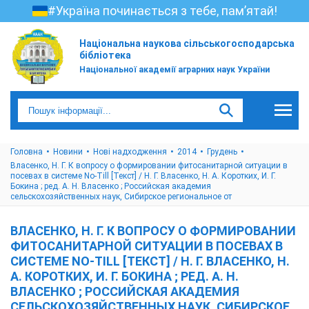
#Україна починається з тебе, пам’ятай!
Національна наукова сільськогосподарська
бібліотека
Національної академії аграрних наук України
Головна
Новини
Нові надходження
2014
Грудень
Власенко, Н. Г. К вопросу о формировании фитосанитарной ситуации в
посевах в системе No-Till [Текст] / Н. Г. Власенко, Н. А. Коротких, И. Г.
Бокина ; ред. А. Н. Власенко ; Российская академия
сельскохозяйственных наук, Сибирское региональное от
ВЛАСЕНКО, Н. Г. К ВОПРОСУ О ФОРМИРОВАНИИ
ФИТОСАНИТАРНОЙ СИТУАЦИИ В ПОСЕВАХ В
СИСТЕМЕ NO-TILL [ТЕКСТ] / Н. Г. ВЛАСЕНКО, Н.
А. КОРОТКИХ, И. Г. БОКИНА ; РЕД. А. Н.
ВЛАСЕНКО ; РОССИЙСКАЯ АКАДЕМИЯ
СЕЛЬСКОХОЗЯЙСТВЕННЫХ НАУК, СИБИРСКОЕ