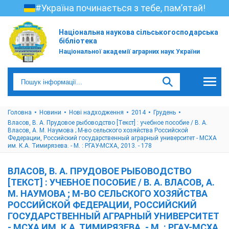
#Україна починається з тебе, пам’ятай!
Національна наукова сільськогосподарська
бібліотека
Національної академії аграрних наук України
Головна
Новини
Нові надходження
2014
Грудень
Власов, В. А. Прудовое рыбоводство [Текст] : учебное пособие / В. А.
Власов, А. М. Наумова ; М-во сельского хозяйства Российской
Федерации, Российский государственный аграрный университет - МСХА
им. К.А. Тимирязева. - М. : РГАУ-МСХА, 2013. - 178
ВЛАСОВ, В. А. ПРУДОВОЕ РЫБОВОДСТВО
[ТЕКСТ] : УЧЕБНОЕ ПОСОБИЕ / В. А. ВЛАСОВ, А.
М. НАУМОВА ; М-ВО СЕЛЬСКОГО ХОЗЯЙСТВА
РОССИЙСКОЙ ФЕДЕРАЦИИ, РОССИЙСКИЙ
ГОСУДАРСТВЕННЫЙ АГРАРНЫЙ УНИВЕРСИТЕТ
- МСХА ИМ. К.А. ТИМИРЯЗЕВА. - М. : РГАУ-МСХА,