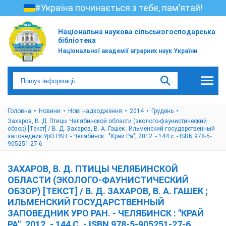
#Україна починається з тебе, пам’ятай!
Національна наукова сільськогосподарська
бібліотека
Національної академії аграрних наук України
Головна
Новини
Нові надходження
2014
Грудень
Захаров, В. Д. Птицы Челябинской области (эколого-фаунистический
обзор) [Текст] / В. Д. Захаров, В. А. Гашек ; Ильменский государственный
заповедник УрО РАН. - Челябинск : "Край Ра", 2012. - 144 с. - ISBN 978-5-
905251-27-6
ЗАХАРОВ, В. Д. ПТИЦЫ ЧЕЛЯБИНСКОЙ
ОБЛАСТИ (ЭКОЛОГО-ФАУНИСТИЧЕСКИЙ
ОБЗОР) [ТЕКСТ] / В. Д. ЗАХАРОВ, В. А. ГАШЕК ;
ИЛЬМЕНСКИЙ ГОСУДАРСТВЕННЫЙ
ЗАПОВЕДНИК УРО РАН. - ЧЕЛЯБИНСК : "КРАЙ
РА", 2012. - 144 С. - ISBN 978-5-905251-27-6