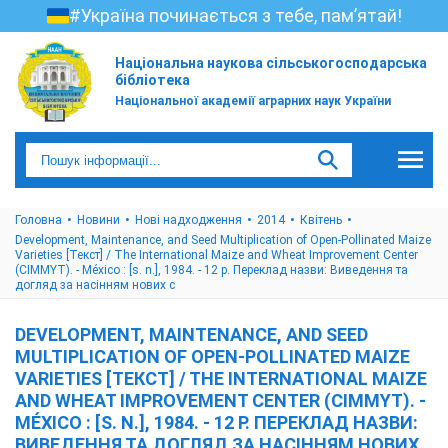
#Україна починається з тебе, пам’ятай!
Національна наукова сільськогосподарська
бібліотека
Національної академії аграрних наук України
Головна
Новини
Нові надходження
2014
Квітень
Development, Maintenance, and Seed Multiplication of Open-Pollinated Maize
Varieties [Текст] / The International Maize and Wheat Improvement Center
(CIMMYT). - México : [s. n.], 1984. - 12 p. Переклад назви: Виведення та
догляд за насінням нових с
DEVELOPMENT, MAINTENANCE, AND SEED
MULTIPLICATION OF OPEN-POLLINATED MAIZE
VARIETIES [ТЕКСТ] / THE INTERNATIONAL MAIZE
AND WHEAT IMPROVEMENT CENTER (CIMMYT). -
MÉXICO : [S. N.], 1984. - 12 P. ПЕРЕКЛАД НАЗВИ:
ВИВЕДЕННЯ ТА ДОГЛЯД ЗА НАСІННЯМ НОВИХ