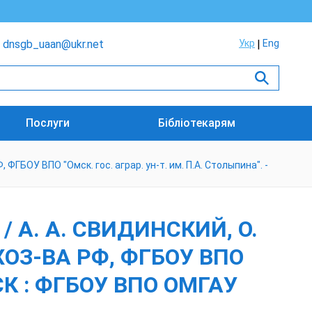
dnsgb_uaan@ukr.net
Укр
Eng
Послуги
Бібліотекарям
, ФГБОУ ВПО "Омск. гос. аграр. ун-т. им. П.А. Столыпина". -
 А. А. СВИДИНСКИЙ, О.
 ХОЗ-ВА РФ, ФГБОУ ВПО
МСК : ФГБОУ ВПО ОМГАУ