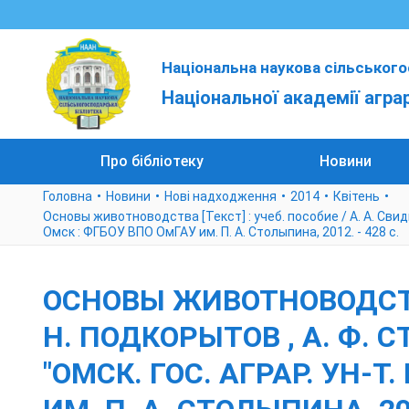
Національна наукова сільського
Національної академії агра
Про бібліотеку
Новини
Головна
Новини
Нові надходження
2014
Квітень
Основы животноводства [Текст] : учеб. пособие / А. А. Свидинс
Омск : ФГБОУ ВПО ОмГАУ им. П. А. Столыпина, 2012. - 428 с.
ОСНОВЫ ЖИВОТНОВОДСТВА 
Н. ПОДКОРЫТОВ , А. Ф. С
"ОМСК. ГОС. АГРАР. УН-Т