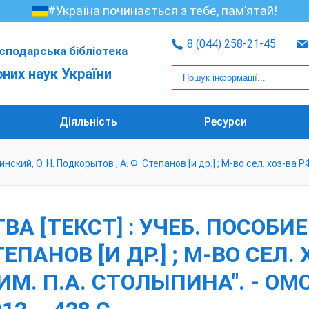
#Україна починається з тебе, пам’ятай!
8 (044) 258-21-45
сподарська бібліотека
рних наук України
Діяльність
Ресурси
кий, О. Н. Подкорытов , А. Ф. Степанов [и др.] ; М-во сел. хоз-ва РФ
[ТЕКСТ] : УЧЕБ. ПОСОБИЕ /
ТЕПАНОВ [И ДР.] ; М-ВО СЕЛ.
. ИМ. П.А. СТОЛЫПИНА". - О