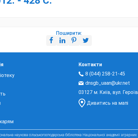
2. - 428 С.
Поширити:
ія
Контакти
8 (044) 258-21-45
іотеку
dnsgb_uaan@ukr.net
03127 м. Київ, вул. Герої
сть
и
Дивитись на мапі
екарям
нальна наукова сільськогосподарська бібліотека Національної академії аграрних