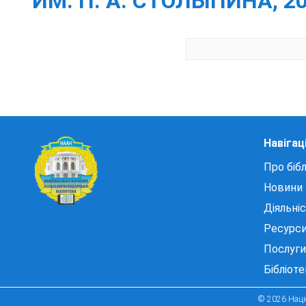
ИМ. П. А. СТОЛЫПИНА, 201
Навігац
Про бібл
Новини
Діяльні
Ресурс
Послуги
Бібліот
© 2026 Націо