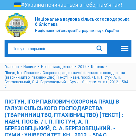
#Україна починається з тебе, пам’ятай!
Національна наукова сільськогосподарська
бібліотека
Національної академії аграрних наук України
Головна
Новини
Нові надходження
2014
Квітень
Пістун, Ігор Павлович Охорона праці в галузі сільського господарства
(тваринництво, птахівництво) [Текст] : навч. посіб. / І. П. Пістун, А. П.
Березовецький, С. А. Березовецький. - Суми : Університет. кн., 2012. - 504
с.
ПІСТУН, ІГОР ПАВЛОВИЧ ОХОРОНА ПРАЦІ В
ГАЛУЗІ СІЛЬСЬКОГО ГОСПОДАРСТВА
(ТВАРИННИЦТВО, ПТАХІВНИЦТВО) [ТЕКСТ] :
НАВЧ. ПОСІБ. / І. П. ПІСТУН, А. П.
БЕРЕЗОВЕЦЬКИЙ, С. А. БЕРЕЗОВЕЦЬКИЙ. -
СУМИ : УНІВЕРСИТЕТ. КН., 2012. - 504 С.