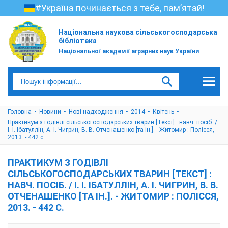
#Україна починається з тебе, пам’ятай!
Національна наукова сільськогосподарська
бібліотека
Національної академії аграрних наук України
Головна
Новини
Нові надходження
2014
Квітень
Практикум з годівлі сільськогосподарських тварин [Текст] : навч. посіб. /
І. І. Ібатуллін, А. І. Чигрин, В. В. Отченашенко [та ін.]. - Житомир : Полісся,
2013. - 442 с.
ПРАКТИКУМ З ГОДІВЛІ
СІЛЬСЬКОГОСПОДАРСЬКИХ ТВАРИН [ТЕКСТ] :
НАВЧ. ПОСІБ. / І. І. ІБАТУЛЛІН, А. І. ЧИГРИН, В. В.
ОТЧЕНАШЕНКО [ТА ІН.]. - ЖИТОМИР : ПОЛІССЯ,
2013. - 442 С.