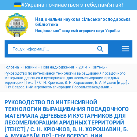
#Україна починається з тебе, пам’ятай!
Національна наукова сільськогосподарська
бібліотека
Національної академії аграрних наук України
Головна
Новини
Нові надходження
2014
Квітень
Руководство по интенсивной технологии выращивания посадочного
материала деревьев и кустарников для лесомелиорации аридных
территорий [Текст] / С. Н. Крючков, В. Н. Хорошавин, Б. А. Мухаев [и др.] ;
ГНУ Всерос. НИИ агролесомелиорации Россельхозакадемии. -
РУКОВОДСТВО ПО ИНТЕНСИВНОЙ
ТЕХНОЛОГИИ ВЫРАЩИВАНИЯ ПОСАДОЧНОГО
МАТЕРИАЛА ДЕРЕВЬЕВ И КУСТАРНИКОВ ДЛЯ
ЛЕСОМЕЛИОРАЦИИ АРИДНЫХ ТЕРРИТОРИЙ
[ТЕКСТ] / С. Н. КРЮЧКОВ, В. Н. ХОРОШАВИН, Б.
А. МУХАЕВ [И ДР.] ; ГНУ ВСЕРОС. НИИ