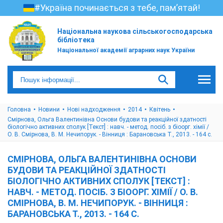
#Україна починається з тебе, пам’ятай!
Національна наукова сільськогосподарська
бібліотека
Національної академії аграрних наук України
Головна
Новини
Нові надходження
2014
Квітень
Смірнова, Ольга Валентинівна Основи будови та реакційної здатності
біологічно активних сполук [Текст] : навч. - метод. посіб. з біоорг. хімії /
О. В. Смірнова, В. М. Нечипорук. - Вінниця : Барановська Т., 2013. - 164 с.
СМІРНОВА, ОЛЬГА ВАЛЕНТИНІВНА ОСНОВИ
БУДОВИ ТА РЕАКЦІЙНОЇ ЗДАТНОСТІ
БІОЛОГІЧНО АКТИВНИХ СПОЛУК [ТЕКСТ] :
НАВЧ. - МЕТОД. ПОСІБ. З БІООРГ. ХІМІЇ / О. В.
СМІРНОВА, В. М. НЕЧИПОРУК. - ВІННИЦЯ :
БАРАНОВСЬКА Т., 2013. - 164 С.