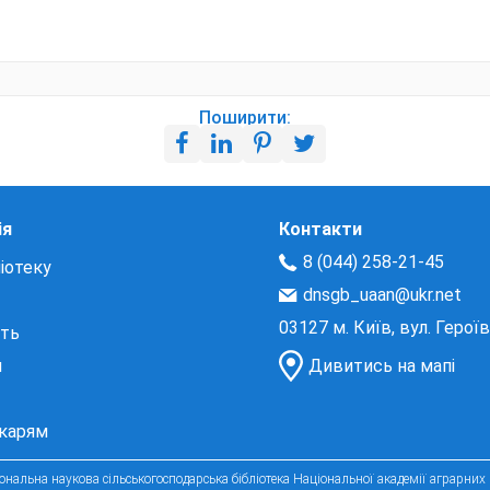
Поширити:
ія
Контакти
8 (044) 258-21-45
іотеку
dnsgb_uaan@ukr.net
03127 м. Київ, вул. Герої
сть
и
Дивитись на мапі
екарям
нальна наукова сільськогосподарська бібліотека Національної академії аграрних