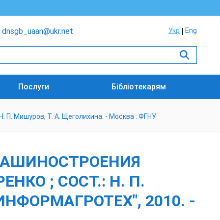
dnsgb_uaan@ukr.net
Укр
Eng
Послуги
Бібліотекарям
. П. Мишуров, Т. А. Щеголихина. - Москва : ФГНУ
ЗМАШИНОСТРОЕНИЯ
ЕНКО ; СОСТ.: Н. П.
ИНФОРМАГРОТЕХ", 2010. -