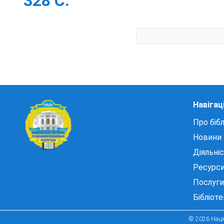
328 С.
Навігац
Про бібл
Новини
Діяльні
Ресурс
Послуги
Бібліот
© 2026 Націо