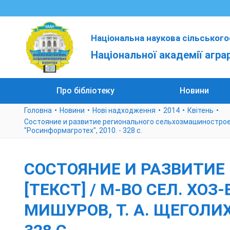
Національна наукова сільського
Національної академії агра
Про бібліотеку
Новини
Головна
Новини
Нові надходження
2014
Квітень
Состояние и развитие регионального сельхозмашиностроения [
"Росинформагротех", 2010. - 328 с.
СОСТОЯНИЕ И РАЗВИТИ
[ТЕКСТ] / М-ВО СЕЛ. ХОЗ-
МИШУРОВ, Т. А. ЩЕГОЛИХ