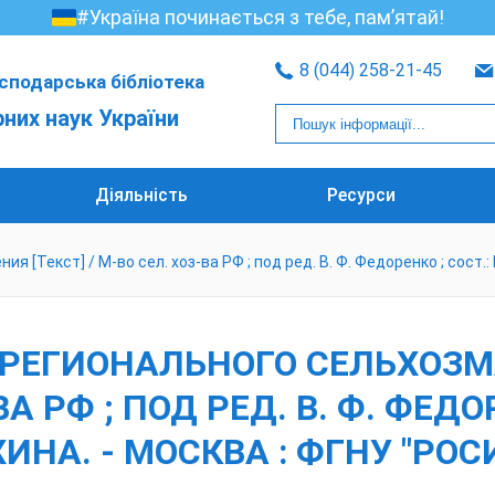
#Україна починається з тебе, пам’ятай!
8 (044) 258-21-45
сподарська бібліотека
рних наук України
Діяльність
Ресурси
Текст] / М-во сел. хоз-ва РФ ; под ред. В. Ф. Федоренко ; сост.: Н
Е РЕГИОНАЛЬНОГО СЕЛЬХО
ВА РФ ; ПОД РЕД. В. Ф. ФЕДОР
ИНА. - МОСКВА : ФГНУ "РОС