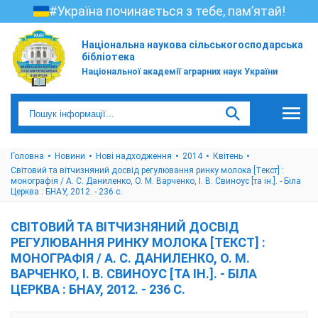
#Україна починається з тебе, пам’ятай!
Національна наукова сільськогосподарська
бібліотека
Національної академії аграрних наук України
Головна
Новини
Нові надходження
2014
Квітень
Світовий та вітчизняний досвід регулювання ринку молока [Текст] :
монографія / А. С. Даниленко, О. М. Варченко, І. В. Свиноус [та ін.]. - Біла
Церква : БНАУ, 2012. - 236 с.
СВІТОВИЙ ТА ВІТЧИЗНЯНИЙ ДОСВІД
РЕГУЛЮВАННЯ РИНКУ МОЛОКА [ТЕКСТ] :
МОНОГРАФІЯ / А. С. ДАНИЛЕНКО, О. М.
ВАРЧЕНКО, І. В. СВИНОУС [ТА ІН.]. - БІЛА
ЦЕРКВА : БНАУ, 2012. - 236 С.