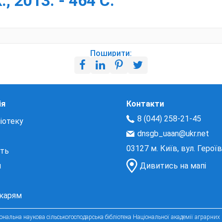
 2013. - 464 С.
Поширити:
ія
Контакти
8 (044) 258-21-45
іотеку
dnsgb_uaan@ukr.net
03127 м. Київ, вул. Герої
сть
и
Дивитись на мапі
екарям
нальна наукова сільськогосподарська бібліотека Національної академії аграрних