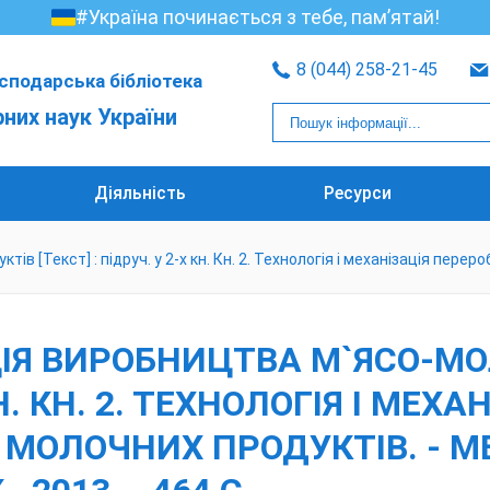
#Україна починається з тебе, пам’ятай!
8 (044) 258-21-45
сподарська бібліотека
рних наук України
Діяльність
Ресурси
ів [Текст] : підруч. у 2-х кн. Кн. 2. Технологія і механізація пер
АЦІЯ ВИРОБНИЦТВА М`ЯСО-М
КН. КН. 2. ТЕХНОЛОГІЯ І МЕХ
МОЛОЧНИХ ПРОДУКТІВ. - МЕ