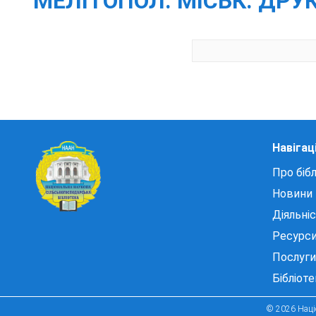
МЕЛІТОПОЛ. МІСЬК. ДРУК.,
Навігац
Про бібл
Новини
Діяльні
Ресурс
Послуги
Бібліот
© 2026 Націо