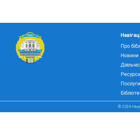
Навігац
Про бібл
Новини
Діяльні
Ресурс
Послуги
Бібліот
© 2026 Націо