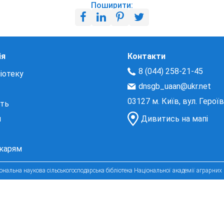
Поширити:
ія
Контакти
8 (044) 258-21-45
іотеку
dnsgb_uaan@ukr.net
03127 м. Київ, вул. Герої
сть
и
Дивитись на мапі
екарям
нальна наукова сільськогосподарська бібліотека Національної академії аграрних