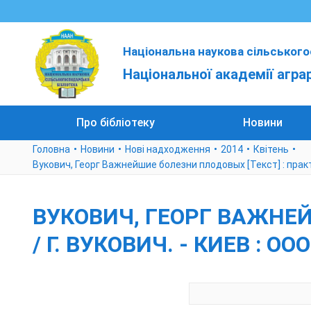
Національна наукова сільського
Національної академії агра
Про бібліотеку
Новини
Головна
Новини
Нові надходження
2014
Квітень
Вукович, Георг Важнейшие болезни плодовых [Текст] : практ. 
ВУКОВИЧ, ГЕОРГ ВАЖНЕЙ
/ Г. ВУКОВИЧ. - КИЕВ : ОО