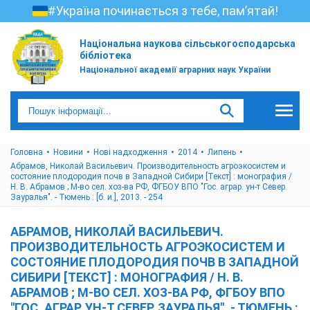
#Україна починається з тебе, пам’ятай!
Національна наукова сільськогосподарська
бібліотека
Національної академії аграрних наук України
Головна
Новини
Нові надходження
2014
Липень
Абрамов, Николай Васильевич. Производительность агроэкосистем и
состояние плодородия почв в Западной Сибири [Текст] : монография /
Н. В. Абрамов ; М-во сел. хоз-ва РФ, ФГБОУ ВПО "Гос. аграр. ун-т Север.
Зауралья". - Тюмень : [б. и.], 2013. - 254
АБРАМОВ, НИКОЛАЙ ВАСИЛЬЕВИЧ.
ПРОИЗВОДИТЕЛЬНОСТЬ АГРОЭКОСИСТЕМ И
СОСТОЯНИЕ ПЛОДОРОДИЯ ПОЧВ В ЗАПАДНОЙ
СИБИРИ [ТЕКСТ] : МОНОГРАФИЯ / Н. В.
АБРАМОВ ; М-ВО СЕЛ. ХОЗ-ВА РФ, ФГБОУ ВПО
"ГОС. АГРАР. УН-Т СЕВЕР. ЗАУРАЛЬЯ". - ТЮМЕНЬ :