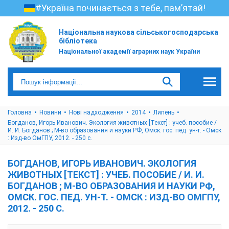
#Україна починається з тебе, пам’ятай!
Національна наукова сільськогосподарська
бібліотека
Національної академії аграрних наук України
Головна
Новини
Нові надходження
2014
Липень
Богданов, Игорь Иванович. Экология животных [Текст] : учеб. пособие /
И. И. Богданов ; М-во образования и науки РФ, Омск. гос. пед. ун-т. - Омск
: Изд-во ОмГПУ, 2012. - 250 с.
БОГДАНОВ, ИГОРЬ ИВАНОВИЧ. ЭКОЛОГИЯ
ЖИВОТНЫХ [ТЕКСТ] : УЧЕБ. ПОСОБИЕ / И. И.
БОГДАНОВ ; М-ВО ОБРАЗОВАНИЯ И НАУКИ РФ,
ОМСК. ГОС. ПЕД. УН-Т. - ОМСК : ИЗД-ВО ОМГПУ,
2012. - 250 С.