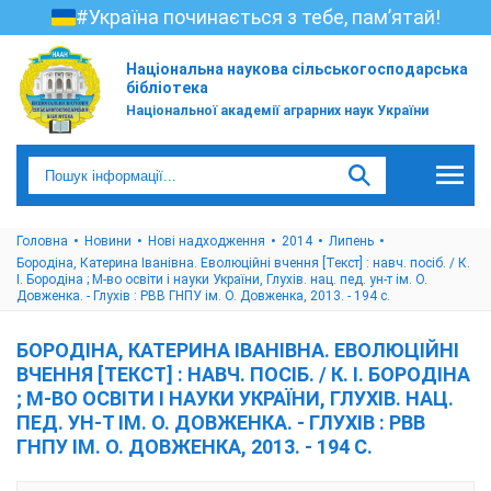
#Україна починається з тебе, пам’ятай!
Національна наукова сільськогосподарська
бібліотека
Національної академії аграрних наук України
Головна
Новини
Нові надходження
2014
Липень
Бородіна, Катерина Іванівна. Еволюційні вчення [Текст] : навч. посіб. / К.
І. Бородіна ; М-во освіти і науки України, Глухів. нац. пед. ун-т ім. О.
Довженка. - Глухів : РВВ ГНПУ ім. О. Довженка, 2013. - 194 с.
БОРОДІНА, КАТЕРИНА ІВАНІВНА. ЕВОЛЮЦІЙНІ
ВЧЕННЯ [ТЕКСТ] : НАВЧ. ПОСІБ. / К. І. БОРОДІНА
; М-ВО ОСВІТИ І НАУКИ УКРАЇНИ, ГЛУХІВ. НАЦ.
ПЕД. УН-Т ІМ. О. ДОВЖЕНКА. - ГЛУХІВ : РВВ
ГНПУ ІМ. О. ДОВЖЕНКА, 2013. - 194 С.