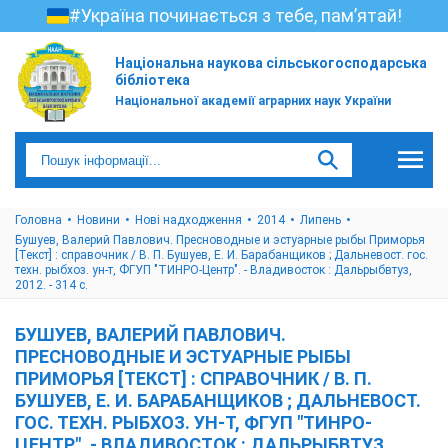
#Україна починається з тебе, пам’ятай!
Національна наукова сільськогосподарська
бібліотека
Національної академії аграрних наук України
Головна
Новини
Нові надходження
2014
Липень
Бушуев, Валерий Павлович. Пресноводные и эстуарные рыбы Приморья
[Текст] : справочник / В. П. Бушуев, Е. И. Барабанщиков ; Дальневост. гос.
техн. рыбхоз. ун-т, ФГУП "ТИНРО-Центр". - Владивосток : Дальрыбвтуз,
2012. - 314 с.
БУШУЕВ, ВАЛЕРИЙ ПАВЛОВИЧ.
ПРЕСНОВОДНЫЕ И ЭСТУАРНЫЕ РЫБЫ
ПРИМОРЬЯ [ТЕКСТ] : СПРАВОЧНИК / В. П.
БУШУЕВ, Е. И. БАРАБАНЩИКОВ ; ДАЛЬНЕВОСТ.
ГОС. ТЕХН. РЫБХОЗ. УН-Т, ФГУП "ТИНРО-
ЦЕНТР". - ВЛАДИВОСТОК : ДАЛЬРЫБВТУЗ,