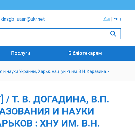
dnsgb_uaan@ukr.net
Укр
Eng
Послуги
Бібліотекарям
 науки Украины, Харьк. нац. ун.-т им. В.Н. Каразина. -
 Т. В. ДОГАДИНА, В.П.
БРАЗОВАНИЯ И НАУКИ
РЬКОВ : ХНУ ИМ. В.Н.