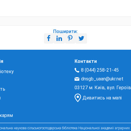
Поширити:
ія
Контакти
8 (044) 258-21-45
іотеку
dnsgb_uaan@ukr.net
03127 м. Київ, вул. Герої
сть
и
Дивитись на мапі
екарям
нальна наукова сільськогосподарська бібліотека Національної академії аграрних