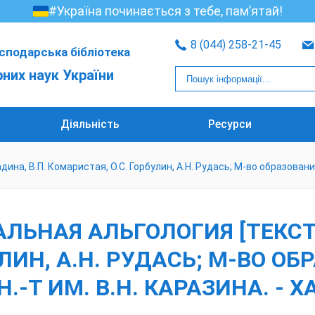
#Україна починається з тебе, пам’ятай!
8 (044) 258-21-45
сподарська бібліотека
рних наук України
Діяльність
Ресурси
на, В.П. Комаристая, О.С. Горбулин, А.Н. Рудась; М-во образования и
НАЯ АЛЬГОЛОГИЯ [ТЕКСТ] /
ЛИН, А.Н. РУДАСЬ; М-ВО О
.-Т ИМ. В.Н. КАРАЗИНА. - ХА