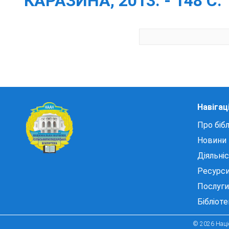
КАРАЗИНА, 2013. - 148 С.
Навігац
Про бібл
Новини
Діяльні
Ресурс
Послуги
Бібліот
© 2026 Націо