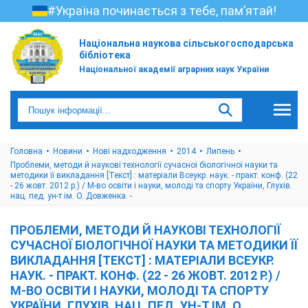
#Україна починається з тебе, пам’ятай!
Національна наукова сільськогосподарська
бібліотека
Національної академії аграрних наук України
Головна
Новини
Нові надходження
2014
Липень
Проблеми, методи й наукові технології сучасної біологічної науки та
методики її викладання [Текст] : матеріали Всеукр. наук. - практ. конф. (22
- 26 жовт. 2012 р.) / М-во освіти і науки, молоді та спорту України, Глухів.
нац. пед. ун-т ім. О. Довженка. -
ПРОБЛЕМИ, МЕТОДИ Й НАУКОВІ ТЕХНОЛОГІЇ
СУЧАСНОЇ БІОЛОГІЧНОЇ НАУКИ ТА МЕТОДИКИ ЇЇ
ВИКЛАДАННЯ [ТЕКСТ] : МАТЕРІАЛИ ВСЕУКР.
НАУК. - ПРАКТ. КОНФ. (22 - 26 ЖОВТ. 2012 Р.) /
М-ВО ОСВІТИ І НАУКИ, МОЛОДІ ТА СПОРТУ
УКРАЇНИ, ГЛУХІВ. НАЦ. ПЕД. УН-Т ІМ. О.