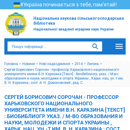
#Україна починається з тебе, пам’ятай!
Національна наукова сільськогосподарська
бібліотека
Національної академії аграрних наук України
Головна
Новини
Нові надходження
2014
Липень
Сергей Борисович Сорочан - профессор Харьковского национального
университета имени В.Н. Каразина [Текст] : биобиблиогр. указ. / М-во
образования и науки, молодежи и спорта Украины , Харьк. нац. ун.-т им.
В. Н. Каразина ; сост. А. Н. Домановский ; ред. С.
СЕРГЕЙ БОРИСОВИЧ СОРОЧАН - ПРОФЕССОР
ХАРЬКОВСКОГО НАЦИОНАЛЬНОГО
УНИВЕРСИТЕТА ИМЕНИ В.Н. КАРАЗИНА [ТЕКСТ]
: БИОБИБЛИОГР. УКАЗ. / М-ВО ОБРАЗОВАНИЯ И
НАУКИ, МОЛОДЕЖИ И СПОРТА УКРАИНЫ ,
ХАРЬК. НАЦ. УН.-Т ИМ. В. Н. КАРАЗИНА ; СОСТ.