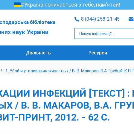
#Україна починається з тебе, пам’ятай!
8 (044) 258-21-45
сподарська бібліотека
рних наук України
Діяльність
Ресурси
1. Убой и утилизация животных / В. В. Макаров, В.А. Грубый, К.Н. Гр
АЦИИ ИНФЕКЦИЙ [ТЕКСТ] : М
 В. В. МАКАРОВ, В.А. ГРУБ
ИТ-ПРИНТ, 2012. - 62 С.