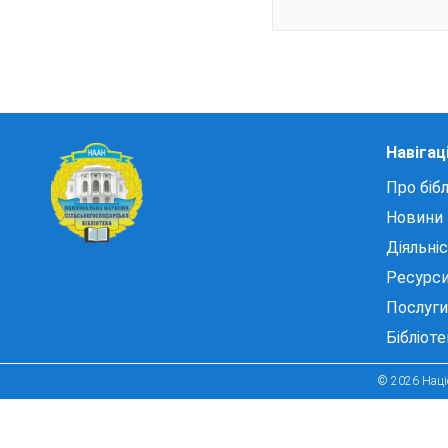
Навігац
Про бібл
Новини
Діяльні
Ресурс
Послуги
Бібліот
© 2026 Націо