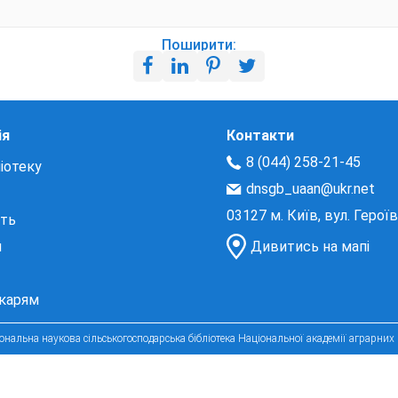
Поширити:
ія
Контакти
8 (044) 258-21-45
іотеку
dnsgb_uaan@ukr.net
03127 м. Київ, вул. Герої
сть
и
Дивитись на мапі
екарям
нальна наукова сільськогосподарська бібліотека Національної академії аграрних