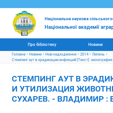
Національна наукова сільського
Національної академії агра
Про бібліотеку
Новини
Головна
Новини
Нові надходження
2014
Липень
Стемпинг аут в эрадикации инфекций [Текст] : монография. Ч. 
СТЕМПИНГ АУТ В ЭРАДИК
И УТИЛИЗАЦИЯ ЖИВОТНЫХ /
СУХАРЕВ. - ВЛАДИМИР : В