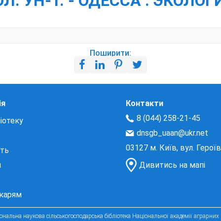
. УН-Т. - ОДЕССА : ЭКОЛОГИЯ 
Поширити:
ія
Контакти
8 (044) 258-21-45
іотеку
dnsgb_uaan@ukr.net
03127 м. Київ, вул. Герої
сть
и
Дивитись на мапі
екарям
нальна наукова сільськогосподарська бібліотека Національної академії аграрних