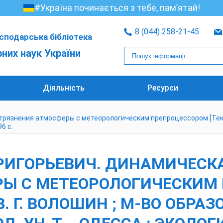
#Україна починається з тебе, пам’ятай!
8 (044) 258-21-45
сподарська бібліотека
рних наук України
Діяльність
Ресурси
язнения атмосферы с метеорологическим препроцессором [Текст] 
96 с.
РИГОРЬЕВИЧ. ДИНАМИЧЕСК
РЫ С МЕТЕОРОЛОГИЧЕСКИМ
 В. Г. ВОЛОШИН ; М-ВО ОБРА