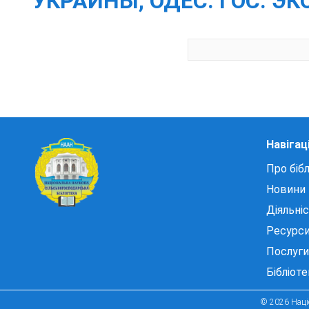
УКРАИНЫ, ОДЕС. ГОС. ЭКОЛ
Навігац
Про бібл
Новини
Діяльні
Ресурс
Послуги
Бібліот
© 2026 Націо